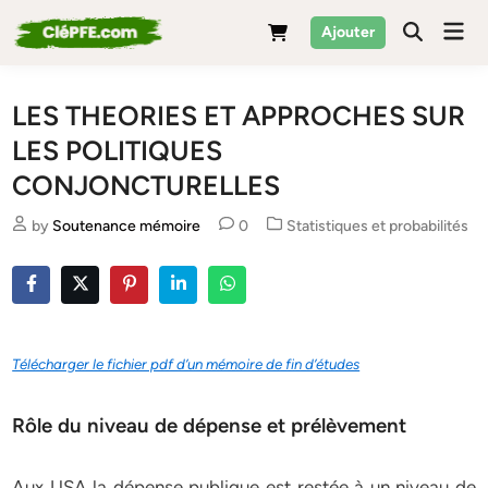
Skip
Mai
Ajouter
to
Men
content
LES THEORIES ET APPROCHES SUR
LES POLITIQUES
CONJONCTURELLES
Posted
by
Soutenance mémoire
0
Statistiques et probabilités
in
Télécharger le fichier pdf d’un mémoire de fin d’études
Rôle du niveau de dépense et prélèvement
Aux USA la dépense publique est restée à un niveau de