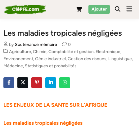
Skip
Mai
Ajouter
to
Men
content
Les maladies tropicales négligées
by
Soutenance mémoire
0
Posted
Agriculture
,
Chimie
,
Comptabilité et gestion
,
Electronique
,
in
Environnement
,
Génie industriel
,
Gestion des risques
,
Linguistique
,
Médecine
,
Statistiques et probabilités
LES ENJEUX DE LA SANTE SUR L’AFRIQUE
Les maladies tropicales négligées