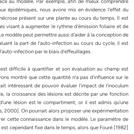
râce au modèle. Par exemple, afin de mieux comprendre
eaux épidémiques, nous avons mis en évidence l’effet du
nécrose présent sur une plante au cours du temps. Il est
s visant à augmenter le rythme d’émission foliaire et de
e. Le modèle peut permettre aussi d’aider à la conception de
uant la part de l’auto-infection au cours du cycle, il est
’auto-infection par le biais d’effeuillages.
est difficile à quantifier et son évaluation au champ est
s montré que cette quantité n’a pas d’influence sur le
it intéressant de pouvoir évaluer l’impact de l’inoculum
e, la croissance des lésions est décrite par une fonction
e d’une lésion est le compartiment, or il est admis qu’une
s, 2000]. On pourrait alors proposer une expérimentation
grer cette connaissance dans le modèle. Le paramètre de
s) est cependant fixe dans le temps, alors que Fouré [1982]