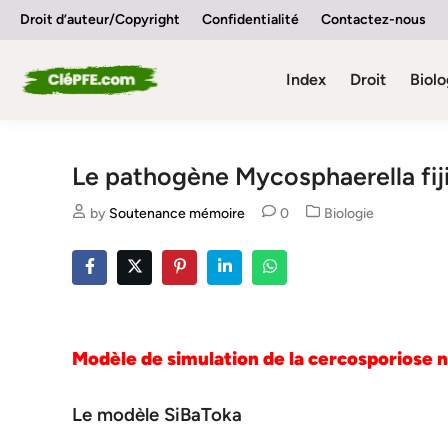
Skip
Droit d’auteur/Copyright
Confidentialité
Contactez-nous
to
content
Index
Droit
Biolo
Le pathogène Mycosphaerella fij
Posted
by
Soutenance mémoire
0
Biologie
in
Modèle de simulation de la cercosporiose no
Le modèle SiBaToka