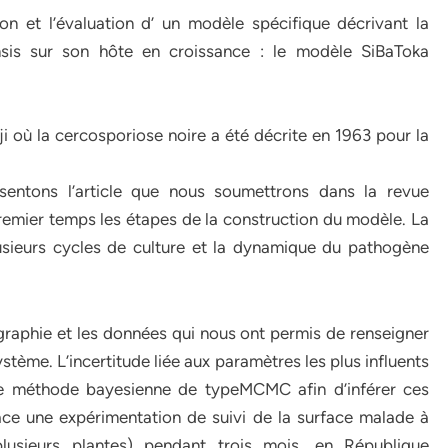
n et l’évaluation d’ un modèle spécifique décrivant la
sis sur son hôte en croissance : le modèle SiBaToka
dji où la cercosporiose noire a été décrite en 1963 pour la
sentons l’article que nous soumettrons dans la revue
premier temps les étapes de la construction du modèle. La
lusieurs cycles de culture et la dynamique du pathogène
raphie et les données qui nous ont permis de renseigner
tème. L’incertitude liée aux paramètres les plus influents
une méthode bayesienne de typeMCMC afin d’inférer ces
ace une expérimentation de suivi de la surface malade à
 plusieurs plantes) pendant trois mois, en République