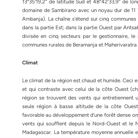
13°35’19,2’’ de latitude Sud et 48°42’33,9’’ de lon
domaine de Sambirano avec un noyau dur de 11 73
Ambanja). La chaîne s’étend sur cinq commune
dans la partie Est; dans la partie Ouest par Ant
divisée en cinq secteurs par le gestionnaire, le 
communes rurales de Beramanja et Maherivaratra et
Climat
Le climat de la région est chaud et humide. Ceci es
et qui contraste avec celui de la côte Ouest (ch
région se trouvent des vents qui entretiennent 
seule région à basse altitude de la côte Oues
favorable au développement d’une forêt dense ombr
vents qui soufflent depuis le Nord-Ouest et le 
Madagascar. La température moyenne annuelle 