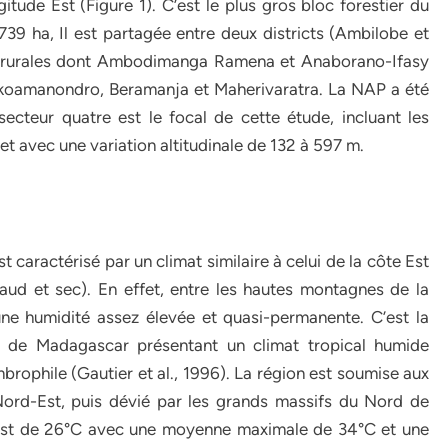
gitude Est (Figure 1). C’est le plus gros bloc forestier du
9 ha, Il est partagée entre deux districts (Ambilobe et
s rurales dont Ambodimanga Ramena et Anaborano-Ifasy
sakoamanondro, Beramanja et Maherivaratra. La NAP a été
secteur quatre est le focal de cette étude, incluant les
 avec une variation altitudinale de 132 à 597 m.
t caractérisé par un climat similaire à celui de la côte Est
aud et sec). En effet, entre les hautes montagnes de la
une humidité assez élevée et quasi-permanente. C’est la
t de Madagascar présentant un climat tropical humide
ophile (Gautier et al., 1996). La région est soumise aux
Nord-Est, puis dévié par les grands massifs du Nord de
est de 26°C avec une moyenne maximale de 34°C et une