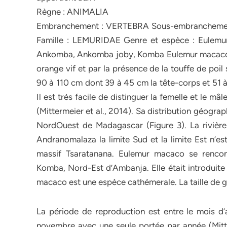
Règne : ANIMALIA
Embranchement : VERTEBRA Sous-embrancheme
Famille : LEMURIDAE Genre et espèce : Eulemu
Ankomba, Ankomba joby, Komba Eulemur macaco es
orange vif et par la présence de la touffe de poil
90 à 110 cm dont 39 à 45 cm la tête-corps et 51 à
Il est très facile de distinguer la femelle et le mâ
(Mittermeier et al., 2014). Sa distribution géograp
NordOuest de Madagascar (Figure 3). La rivière
Andranomalaza la limite Sud et la limite Est n’e
massif Tsaratanana. Eulemur macaco se renco
Komba, Nord-Est d’Ambanja. Elle était introduite 
macaco est une espèce cathémerale. La taille de g
La période de reproduction est entre le mois d’
novembre avec une seule portée par année (Mitter