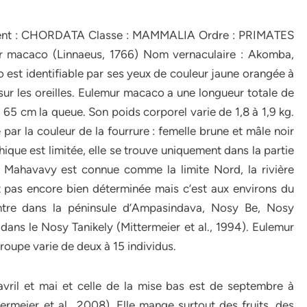
nt : CHORDATA Classe : MAMMALIA Ordre : PRIMATES
r macaco (Linnaeus, 1766) Nom vernaculaire : Akomba,
t identifiable par ses yeux de couleur jaune orangée à
 sur les oreilles. Eulemur macaco a une longueur totale de
 65 cm la queue. Son poids corporel varie de 1,8 à 1,9 kg.
le par la couleur de la fourrure : femelle brune et mâle noir
hique est limitée, elle se trouve uniquement dans la partie
 Mahavavy est connue comme la limite Nord, la rivière
st pas encore bien déterminée mais c’est aux environs du
ntre dans la péninsule d’Ampasindava, Nosy Be, Nosy
dans le Nosy Tanikely (Mittermeier et al., 1994). Eulemur
roupe varie de deux à 15 individus.
avril et mai et celle de la mise bas est de septembre à
meier et al., 2008). Elle mange surtout des fruits, des