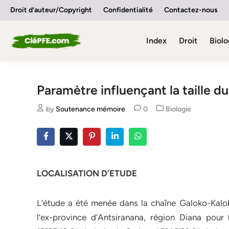
Skip
Droit d’auteur/Copyright
Confidentialité
Contactez-nous
to
content
Index
Droit
Biolo
Paramètre influençant la taille
Posted
by
Soutenance mémoire
0
Biologie
in
LOCALISATION D’ETUDE
L’étude a été menée dans la chaîne Galoko-Kal
l’ex-province d’Antsiranana, région Diana pour