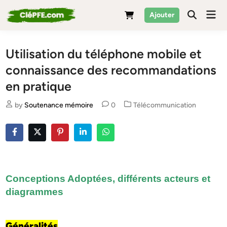
Skip
Mai
Ajouter
to
Men
content
Utilisation du téléphone mobile et
connaissance des recommandations
en pratique
Posted
by
Soutenance mémoire
0
Télécommunication
in
Conceptions Adoptées, différents acteurs et
diagrammes
Généralités