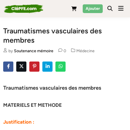
Skip
Mai
Ajouter
to
Men
content
Traumatismes vasculaires des
membres
Posted
by
Soutenance mémoire
0
Médecine
in
Traumatismes vasculaires des membres
MATERIELS ET METHODE
Justification :