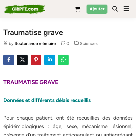
Skip
Mai
Ajouter
to
Men
content
Traumatise grave
Posted
by
Soutenance mémoire
0
Sciences
in
TRAUMATISE GRAVE
Données et différents délais recueillis
Pour chaque patient, ont été recueillies des données
épidémiologiques : âge, sexe, mécanisme lésionnel,
présence d’un traitement anticoagulant ou antiagrégant