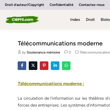
Skip
Droit d’auteur/Copyright
Confidentialité
Contactez-nous
to
content
Index
Droit
Biolo
Télécommunications moderne
Posted
by
Soutenance mémoire
0
Télécommunicatio
in
Télécommunications moderne :
La circulation de l’information sur les théâtres d
forces des entreprises. Les systèmes d’informat