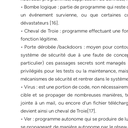
• Bombe logique : partie de programme qui reste 
un événement survienne, ou que certaines co
dévastateurs [16].
• Cheval de Troie : programme effectuant une fonc
fonction légitime.
• Porte dérobée /backdoors : moyen pour contourne
système de sécurité due à une faute de concept
particulier) ces passages secrets sont managés 
privilégiés pour les tests ou la maintenance, mai
mécanismes de sécurité et rentrer dans le système
• Virus : est une portion de code, non nécessairem
cible et se propager de nombreuses manières, tel
jointe à un mail, ou encore d’un fichier téléchar
devient ainsi un cheval de Troie[17].
• Ver : programme autonome qui se produire de lui
se propageant de manière autonome par le réseau