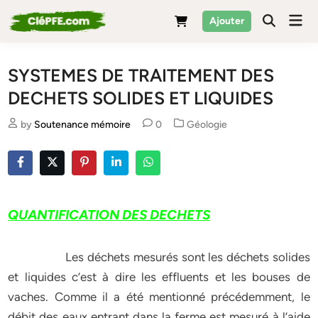
Skip
Mai
Ajouter
to
Men
content
SYSTEMES DE TRAITEMENT DES
DECHETS SOLIDES ET LIQUIDES
Posted
by
Soutenance mémoire
0
Géologie
in
QUANTIFICATION DES DECHETS
Les déchets mesurés sont les déchets solides
et liquides c’est à dire les effluents et les bouses de
vaches. Comme il a été mentionné précédemment, le
débit des eaux entrant dans la ferme est mesuré à l’aide