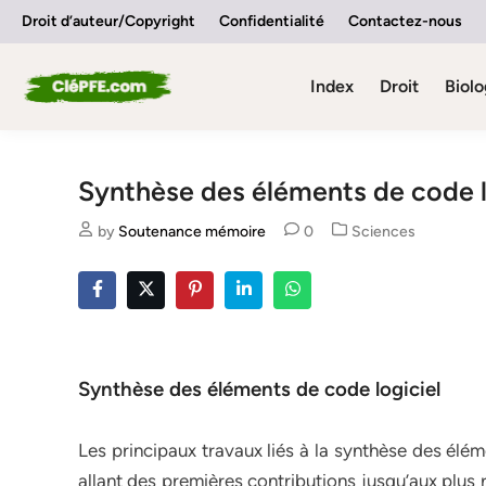
Skip
Droit d’auteur/Copyright
Confidentialité
Contactez-nous
to
content
Index
Droit
Biolo
Synthèse des éléments de code l
Posted
by
Soutenance mémoire
0
Sciences
in
Synthèse des éléments de code logiciel
Les principaux travaux liés à la synthèse des élé
allant des premières contributions jusqu’aux plus