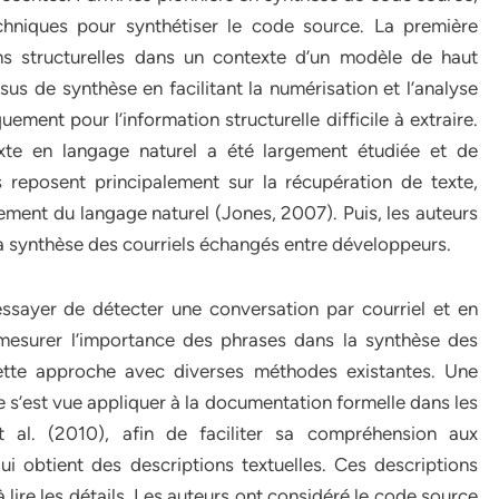
hniques pour synthétiser le code source. La première
ns structurelles dans un contexte d’un modèle de haut
us de synthèse en facilitant la numérisation et l’analyse
ement pour l’information structurelle difficile à extraire.
xte en langage naturel a été largement étudiée et de
reposent principalement sur la récupération de texte,
tement du langage naturel (Jones, 2007). Puis, les auteurs
la synthèse des courriels échangés entre développeurs.
essayer de détecter une conversation par courriel et en
 mesurer l’importance des phrases dans la synthèse des
cette approche avec diverses méthodes existantes. Une
s’est vue appliquer à la documentation formelle dans les
 al. (2010), afin de faciliter sa compréhension aux
i obtient des descriptions textuelles. Ces descriptions
à lire les détails. Les auteurs ont considéré le code source