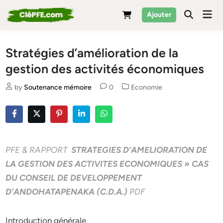
Skip
Mai
Ajouter
to
Men
content
Stratégies d’amélioration de la
gestion des activités économiques
Posted
by
Soutenance mémoire
0
Economie
in
PFE & RAPPORT
STRATEGIES D’AMELIORATION DE
LA GESTION DES ACTIVITES ECONOMIQUES » CAS
DU CONSEIL DE DEVELOPPEMENT
D’ANDOHATAPENAKA (C.D.A.)
PDF
Introduction générale