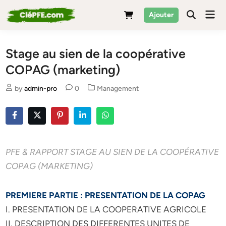
Skip
Mai
Ajouter
to
Men
content
Stage au sien de la coopérative
COPAG (marketing)
Posted
by
admin-pro
0
Management
in
PFE & RAPPORT STAGE AU SIEN DE LA COOPÉRATIVE
COPAG (MARKETING)
PREMIERE PARTIE : PRESENTATION DE LA COPAG
I. PRESENTATION DE LA COOPERATIVE AGRICOLE
II. DESCRIPTION DES DIFFERENTES UNITES DE