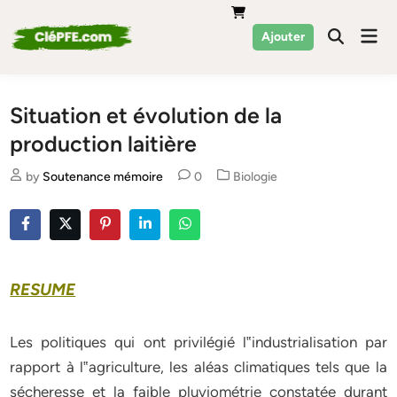
Skip
to
Mai
Ajouter
Men
content
Situation et évolution de la
production laitière
Posted
by
Soutenance mémoire
0
Biologie
in
RESUME
Les politiques qui ont privilégié l‟industrialisation par
rapport à l‟agriculture, les aléas climatiques tels que la
sécheresse et la faible pluviométrie constatée durant