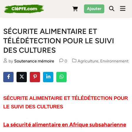
Skip
Mai
Ajouter
to
Men
content
SÉCURITE ALIMENTAIRE ET
TÉLÉDÉTECTION POUR LE SUIVI
DES CULTURES
Posted
by
Soutenance mémoire
0
Agriculture
,
Environnement
in
SÉCURITE ALIMENTAIRE ET TÉLÉDÉTECTION POUR
LE SUIVI DES CULTURES
La sécurité alimentaire en Afrique subsaharienne