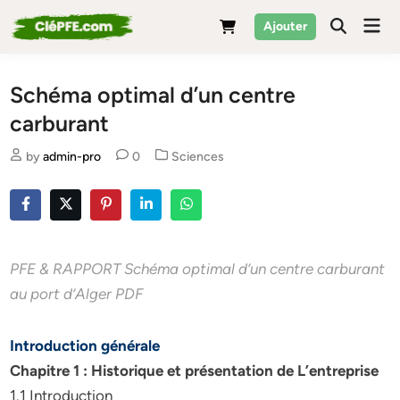
Skip
Mai
Ajouter
to
Men
content
Schéma optimal d’un centre
carburant
Posted
by
admin-pro
0
Sciences
in
PFE & RAPPORT Schéma optimal d’un centre carburant
au port d’Alger PDF
Introduction générale
Chapitre 1 : Historique et présentation de L’entreprise
1.1 Introduction