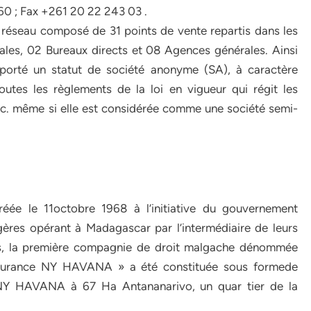
 ; Fax +261 20 22 243 03 .
n réseau composé de 31 points de vente repartis dans les
rales, 02 Bureaux directs et 08 Agences générales. Ainsi
rté un statut de société anonyme (SA), à caractère
outes les règlements de la loi en vigueur qui régit les
tc. même si elle est considérée comme une société semi-
e le 11octobre 1968 à l’initiative du gouvernement
ères opérant à Madagascar par l’intermédiaire de leurs
es, la première compagnie de droit malgache dénommée
ssurance NY HAVANA » a été constituée sous formede
 NY HAVANA à 67 Ha Antananarivo, un quar tier de la