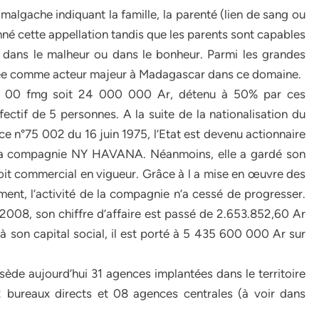
gache indiquant la famille, la parenté (lien de sang ou
donné cette appellation tandis que les parents sont capables
s dans le malheur ou dans le bonheur. Parmi les grandes
rée comme acteur majeur à Madagascar dans ce domaine.
000 00 fmg soit 24 000 000 Ar, détenu à 50% par ces
ctif de 5 personnes. A la suite de la nationalisation du
ce n°75 002 du 16 juin 1975, l’Etat est devenu actionnaire
e la compagnie NY HAVANA. Néanmoins, elle a gardé son
roit commercial en vigueur. Grâce à l a mise en œuvre des
ment, l’activité de la compagnie n’a cessé de progresser.
n 2008, son chiffre d’affaire est passé de 2.653.852,60 Ar
 son capital social, il est porté à 5 435 600 000 Ar sur
sède aujourd’hui 31 agences implantées dans le territoire
 bureaux directs et 08 agences centrales (à voir dans