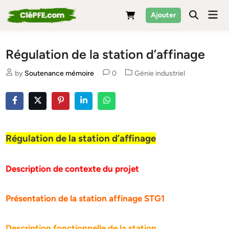
Skip
Mai
Ajouter
to
Men
content
Régulation de la station d’affinage
Posted
by
Soutenance mémoire
0
Génie industriel
in
Régulation de la station d’affinage
Description de contexte du projet
Présentation de la station affinage STG1
Description fonctionnelle de la station