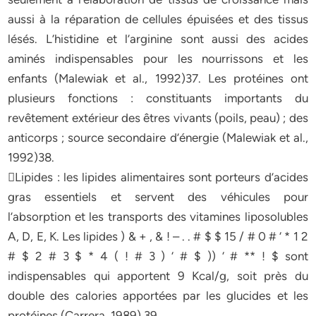
aussi à la réparation de cellules épuisées et des tissus
lésés. L’histidine et l’arginine sont aussi des acides
aminés indispensables pour les nourrissons et les
enfants (Malewiak et al., 1992)37. Les protéines ont
plusieurs fonctions : constituants importants du
revêtement extérieur des êtres vivants (poils, peau) ; des
anticorps ; source secondaire d’énergie (Malewiak et al.,
1992)38.
Lipides : les lipides alimentaires sont porteurs d’acides
gras essentiels et servent des véhicules pour
l’absorption et les transports des vitamines liposolubles
A, D, E, K. Les lipides ) & + , & ! – . . # $ $ 15 / # 0 # ‘ * 1 2
# $ 2 # 3 $ * 4 ( ! # 3 ) ‘ # $ )) ‘ # ** ! $ sont
indispensables qui apportent 9 Kcal/g, soit près du
double des calories apportées par les glucides et les
protéines (Carrera, 1989) 39.