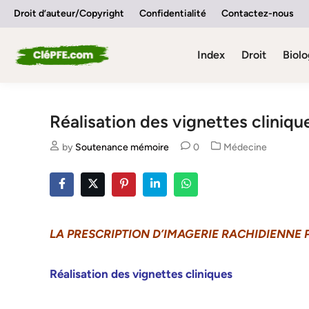
Skip
Droit d’auteur/Copyright
Confidentialité
Contactez-nous
to
content
Index
Droit
Biolo
Réalisation des vignettes cliniqu
Posted
by
Soutenance mémoire
0
Médecine
in
LA PRESCRIPTION D’IMAGERIE RACHIDIENNE
Réalisation des vignettes cliniques