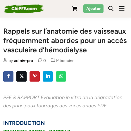
Skip
Mai
Ajouter
to
Men
content
Rappels sur l’anatomie des vaisseaux
fréquemment abordes pour un accès
vasculaire d’hémodialyse
Posted
by
admin-pro
0
Médecine
in
PFE & RAPPORT Evaluation in vitro de la dégradation
des principaux fourrages des zones arides PDF
INTRODUCTION