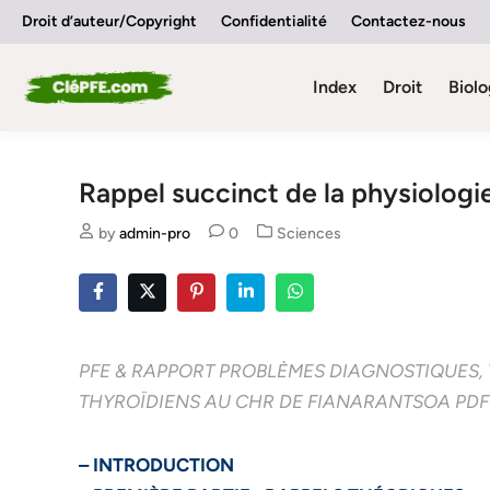
Skip
Droit d’auteur/Copyright
Confidentialité
Contactez-nous
to
content
Index
Droit
Biolo
Rappel succinct de la physiologi
Posted
by
admin-pro
0
Sciences
in
PFE & RAPPORT PROBLÈMES DIAGNOSTIQUES,
THYROÏDIENS AU CHR DE FIANARANTSOA PDF
– INTRODUCTION