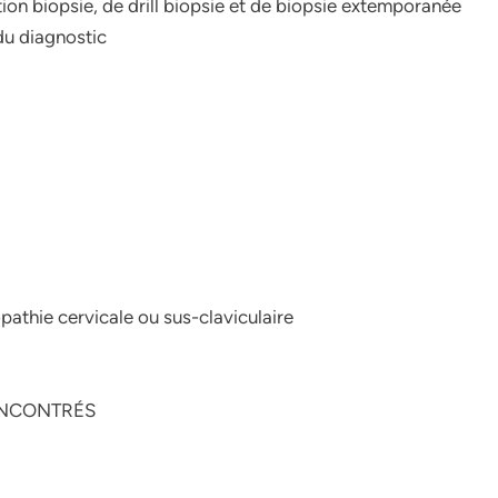
tion biopsie, de drill biopsie et de biopsie extemporanée
du diagnostic
pathie cervicale ou sus-claviculaire
ENCONTRÉS