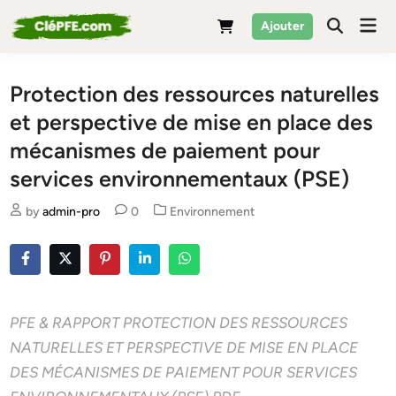
Skip
Mai
Ajouter
to
Men
content
Protection des ressources naturelles
et perspective de mise en place des
mécanismes de paiement pour
services environnementaux (PSE)
Posted
by
admin-pro
0
Environnement
in
PFE & RAPPORT PROTECTION DES RESSOURCES
NATURELLES ET PERSPECTIVE DE MISE EN PLACE
DES MÉCANISMES DE PAIEMENT POUR SERVICES