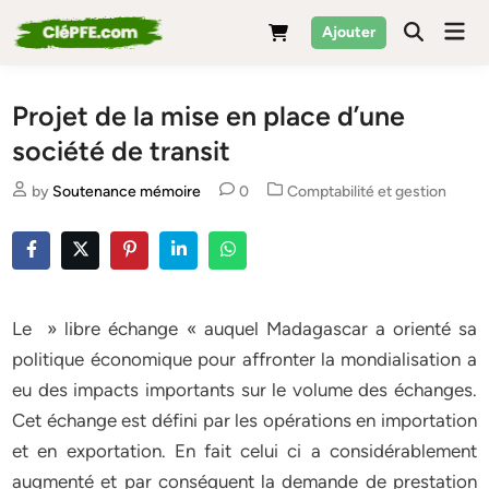
Skip
Mai
Ajouter
to
Men
content
Projet de la mise en place d’une
société de transit
Posted
by
Soutenance mémoire
0
Comptabilité et gestion
in
Le » libre échange « auquel Madagascar a orienté sa
politique économique pour affronter la mondialisation a
eu des impacts importants sur le volume des échanges.
Cet échange est défini par les opérations en importation
et en exportation. En fait celui ci a considérablement
augmenté et par conséquent la demande de prestation