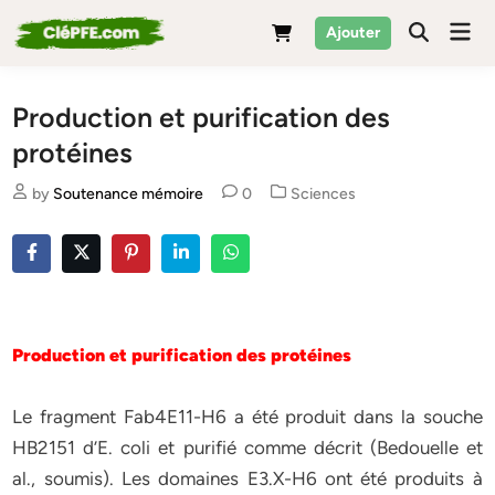
Skip
Mai
Ajouter
to
Men
content
Production et purification des
protéines
Posted
by
Soutenance mémoire
0
Sciences
in
Production et purification des protéines
Le fragment Fab4E11-H6 a été produit dans la souche
HB2151 d’E. coli et purifié comme décrit (Bedouelle et
al., soumis). Les domaines E3.X-H6 ont été produits à