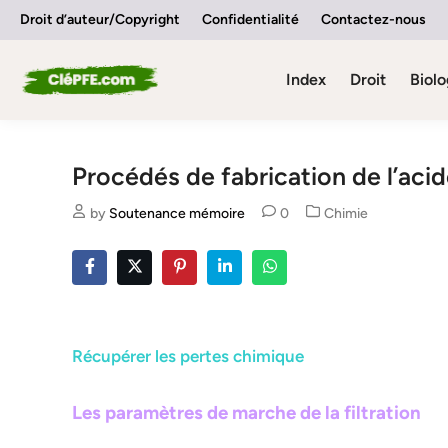
Skip
Droit d’auteur/Copyright
Confidentialité
Contactez-nous
to
content
Index
Droit
Biolo
Procédés de fabrication de l’aci
Posted
by
Soutenance mémoire
0
Chimie
in
Récupérer les pertes chimique
Les paramètres de marche de la filtration