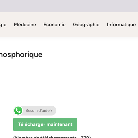
gie
Médecine
Economie
Géographie
Informatique
phosphorique
Besoin d'aide ?
Télécharger maintenant
(Nombre de téléchargements - 279)