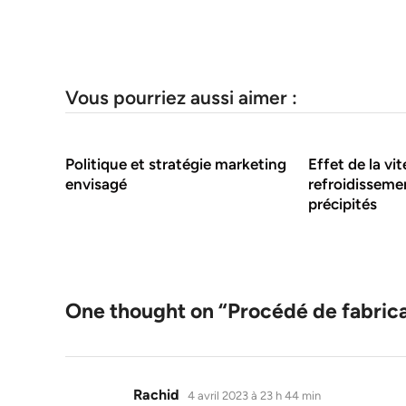
Vous pourriez aussi aimer :
Politique et stratégie marketing
Effet de la vi
envisagé
refroidissemen
précipités
One thought on “
Procédé de fabric
dit :
Rachid
4 avril 2023 à 23 h 44 min