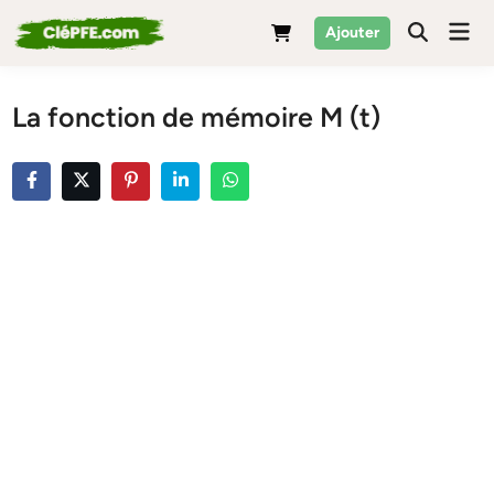
Skip
Mai
Ajouter
to
Men
content
La fonction de mémoire M (t)