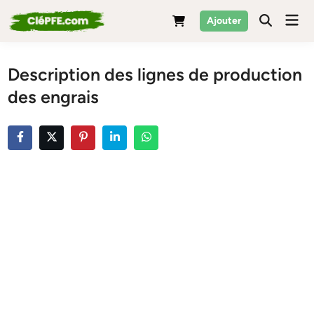
Skip
Mai
Ajouter
to
Men
content
Description des lignes de production
des engrais