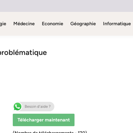
gie
Médecine
Economie
Géographie
Informatique
 problématique
Besoin d'aide ?
Télécharger maintenant
(Nombre de téléchargements - 170)