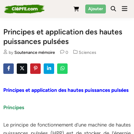
Skip
Mai
Ajouter
to
Men
content
Principes et application des hautes
puissances pulsées
Posted
by
Soutenance mémoire
0
Sciences
in
Principes et application des hautes puissances pulsées
Principes
Le principe de fonctionnement d’une machine de hautes
puissances pulsées (HPP) est de stocker de l’énergie