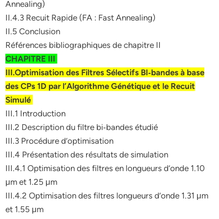
Annealing)
II.4.3 Recuit Rapide (FA : Fast Annealing)
II.5 Conclusion
Références bibliographiques de chapitre II
CHAPITRE III
III.Optimisation des Filtres Sélectifs BI‐bandes à base
des CPs 1D par l’Algorithme Génétique et le Recuit
Simulé
III.1 Introduction
III.2 Description du filtre bi‐bandes étudié
III.3 Procédure d’optimisation
III.4 Présentation des résultats de simulation
III.4.1 Optimisation des filtres en longueurs d’onde 1.10
μm et 1.25 μm
III.4.2 Optimisation des filtres longueurs d’onde 1.31 μm
et 1.55 μm