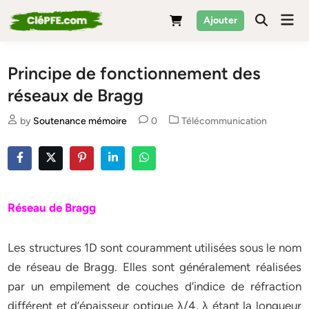
Skip
Mai
Ajouter
to
Men
content
Principe de fonctionnement des
réseaux de Bragg
Posted
by
Soutenance mémoire
0
Télécommunication
in
Réseau de Bragg
Les structures 1D sont couramment utilisées sous le nom
de réseau de Bragg. Elles sont généralement réalisées
par un empilement de couches d’indice de réfraction
différent et d’épaisseur optique λ/4, λ étant la longueur