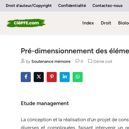
Skip
Droit d’auteur/Copyright
Confidentialité
Contactez-nous
to
content
Index
Droit
Biolo
Pré-dimensionnement des élémen
Posted
by
Soutenance mémoire
0
Génie civil
in
Etude management
La conception et la réalisation d’un projet de co
diverses et compliquées, faisant intervenir un 