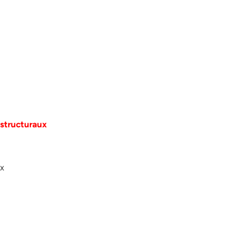
 structuraux
ux