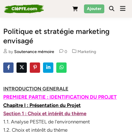
Skip
Mai
Ajouter
to
Men
content
Politique et stratégie marketing
envisagé
Posted
by
Soutenance mémoire
0
Marketing
in
INTRODUCTION GENERALE
PREMIERE PARTIE : IDENTIFICATION DU PROJET
Chapitre I : Présentation du Projet
Section 1 : Choix et intérêt du thème
1.1. Analyse PESTEL de l’environnement
1.2. Choix et intérêt du thème