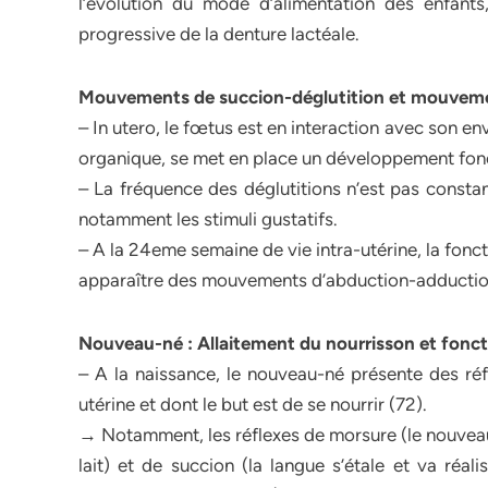
l’évolution du mode d’alimentation des enfant
progressive de la denture lactéale.
Mouvements de succion-déglutition et mouvemen
– In utero, le fœtus est en interaction avec son
organique, se met en place un développement fon
– La fréquence des déglutitions n’est pas consta
notamment les stimuli gustatifs.
– A la 24eme semaine de vie intra-utérine, la fonct
apparaître des mouvements d’abduction-adduction
Nouveau-né : Allaitement du nourrisson et fonct
– A la naissance, le nouveau-né présente des réfl
utérine et dont le but est de se nourrir (72).
→ Notamment, les réflexes de morsure (le nouveau-
lait) et de succion (la langue s’étale et va réa