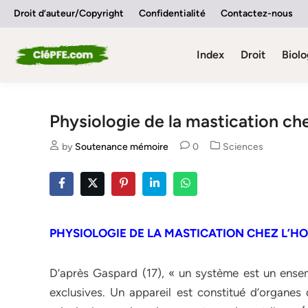
Skip
Droit d’auteur/Copyright
Confidentialité
Contactez-nous
to
content
Index
Droit
Biolo
Physiologie de la mastication c
Posted
by
Soutenance mémoire
0
Sciences
in
PHYSIOLOGIE DE LA MASTICATION CHEZ L’
D’après Gaspard (17), « un système est un ense
exclusives. Un appareil est constitué d’organes