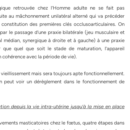
gique retrouvée chez l’Homme adulte ne se fait pas
ite au mâchonnement unilatéral alterné qui va précéder
 constitution des premières clés occlusoarticulaires. On
par le passage d’une praxie bilatérale (jeu musculaire et
al médian, synergique à droite et à gauche) à une praxie
ir que quel que soit le stade de maturation, l’appareil
n cohérence avec la période de vie).
vieillissement mais sera toujours apte fonctionnellement.
’on peut voir un dérèglement dans le fonctionnement de
on depuis la vie intra-utérine jusqu’à la mise en place
uvements masticatoires chez le fœtus, quatre étapes dans