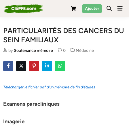
Skip
Mai
Ajouter
to
Men
content
PARTICULARITÉS DES CANCERS DU
SEIN FAMILIAUX
Posted
by
Soutenance mémoire
0
Médecine
in
Télécharger le fichier pdf d’un mémoire de fin d’études
Examens paracliniques
Imagerie