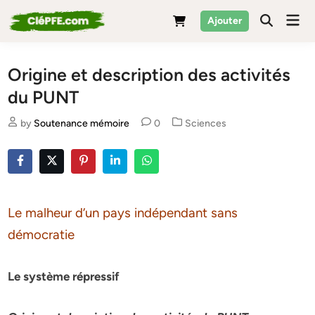
Skip
Mai
Ajouter
to
Men
content
Origine et description des activités
du PUNT
Posted
by
Soutenance mémoire
0
Sciences
in
Le malheur d’un pays indépendant sans
démocratie
Le système répressif