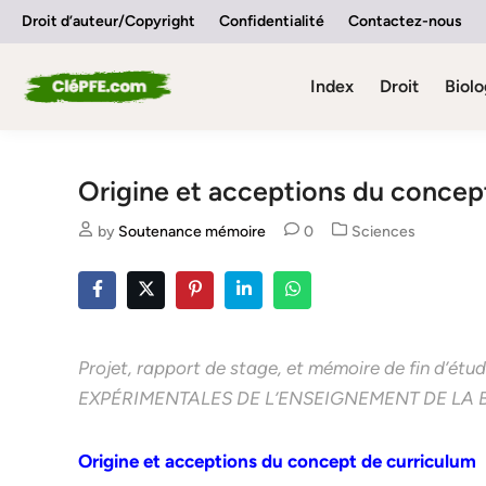
Skip
Droit d’auteur/Copyright
Confidentialité
Contactez-nous
to
content
Index
Droit
Biolo
Origine et acceptions du concep
Posted
by
Soutenance mémoire
0
Sciences
in
Projet, rapport de stage, et mémoire de fin d
EXPÉRIMENTALES DE L’ENSEIGNEMENT DE LA
Origine et acceptions du concept de curriculum