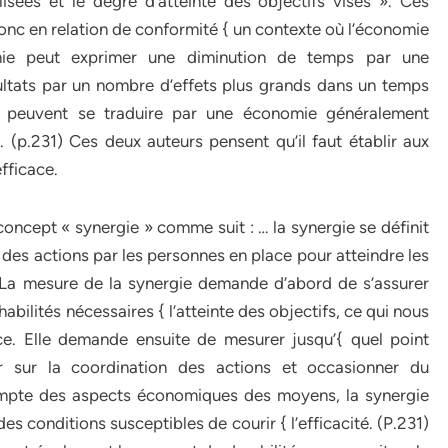
isées et le degré d’atteinte des objectifs visés ». Ces
donc en relation de conformité { un contexte où l’économie
nomie peut exprimer une diminution de temps par une
ultats par un nombre d’effets plus grands dans un temps
 peuvent se traduire par une économie généralement
é. (p.231) Ces deux auteurs pensent qu’il faut établir aux
efficace.
ncept « synergie » comme suit : … la synergie se définit
 des actions par les personnes en place pour atteindre les
. La mesure de la synergie demande d’abord de s’assurer
bilités nécessaires { l’atteinte des objectifs, ce qui nous
e. Elle demande ensuite de mesurer jusqu’{ quel point
cer sur la coordination des actions et occasionner du
compte des aspects économiques des moyens, la synergie
 conditions susceptibles de courir { l’efficacité. (P.231)