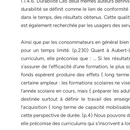
I.1.4.6. Durabilité Ces deux mêmes auteurs défini
durabilité se définit comme le lien de conformité 
dans le temps, des résultats obtenus. Cette qualit
est également recherchée par les usagers des servi
Ainsi que par les consommateurs en général bien 
pour un temps limité. (p.230) Quant à Aubert-Lo
curriculum, elle préconise que : … Si les résult
s’assurer de l’efficacité d’une formation, le plus 
fonds espèrent produire des effets { long terme 
certaine ampleur : les formations scolaires ne vi
l’année scolaire en cours, mais { préparer les ad
destinée surtout à définir le travail des ense
l’acquisition { long terme de capacité mobilisable
cette perspective de durée. (p.4) Nous pouvons di
elle préconise des curriculums qui s’inscrivent a l