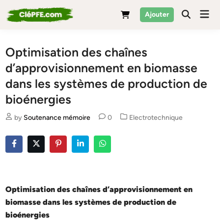
Skip
Mai
Ajouter
to
Men
content
Optimisation des chaînes
d’approvisionnement en biomasse
dans les systèmes de production de
bioénergies
Posted
by
Soutenance mémoire
0
Electrotechnique
in
Optimisation des chaînes d’approvisionnement en
biomasse dans les systèmes de production de
bioénergies