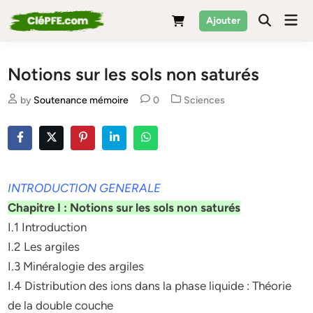
Skip
Mai
Ajouter
to
Men
content
Notions sur les sols non saturés
Posted
by
Soutenance mémoire
0
Sciences
in
INTRODUCTION GENERALE
Chapitre I : Notions sur les sols non saturés
I.1 Introduction
I.2 Les argiles
I.3 Minéralogie des argiles
I.4 Distribution des ions dans la phase liquide : Théorie
de la double couche