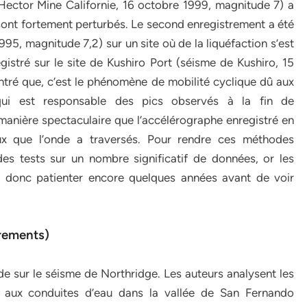
 d’Hector Mine Californie, 16 octobre 1999, magnitude 7) a
s sont fortement perturbés. Le second enregistrement a été
995, magnitude 7,2) sur un site où de la liquéfaction s’est
istré sur le site de Kushiro Port (séisme de Kushiro, 15
ntré que, c’est le phénomène de mobilité cyclique dû aux
qui est responsable des pics observés à la fin de
manière spectaculaire que l’accélérographe enregistré en
ieux que l’onde a traversés. Pour rendre ces méthodes
 des tests sur un nombre significatif de données, or les
a donc patienter encore quelques années avant de voir
rements)
de sur le séisme de Northridge. Les auteurs analysent les
t aux conduites d’eau dans la vallée de San Fernando