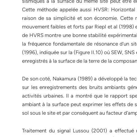
sismiques à la surface du même site peut être e
Cette méthode appelée aussi HVSR: Horizontal V
raison de sa simplicité et son économie. Cett
mouvement faibles et forts par Riepl et al (1998) 
de HVRS montre une bonne stabilité expérimental
la fréquence fondamentale de résonance d’un site
(1996), indiquée sur la (Figure II.10) où SEW, SN
enregistrés à la surface de la terre de la composa
De son coté, Nakamura (1989) a développé la 
sur les enregistrements des bruits ambiants génér
activités urbaines. Il a montré que le rapport sp
ambiant à la surface peut exprimer les effets de 
sol sous le site et par conséquent au facteur d’ampl
Traitement du signal Lussou (2001) a effectué 