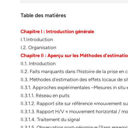
Table des matières
Chapitre I : Introduction générale
I.1.Introduction
I.2. Organisation
Chapitre II : Aperçu sur les Méthodes d’estimatio
II.1. Introduction
II.2. Faits marquants dans l’histoire de la prise en 
II.3. Méthodes d’estimation des effets locaux de si
II.3.1. Approches expérimentales –Mesures in situ 
II.3.1.1. Réseau en puits
II.3.1.2. Rapport site sur référence «mouvement su
II.3.1.3. Rapport H/V « mouvement horizontal / m
II.3.1.4. Traitement du signal
II.3.1.5. Observation post-séismique (Sans enregi