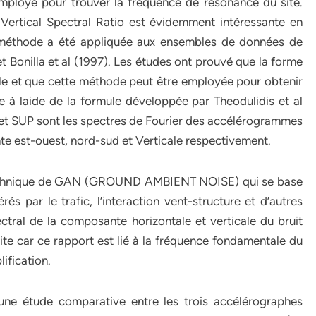
mployé pour trouver la fréquence de résonance du site.
ertical Spectral Ratio est évidemment intéressante en
e méthode a été appliquée aux ensembles de données de
et Bonilla et al (1997). Les études ont prouvé que la forme
e et que cette méthode peut être employée pour obtenir
 à laide de la formule développée par Theodulidis et al
S et SUP sont les spectres de Fourier des accélérogrammes
nte est-ouest, nord-sud et Verticale respectivement.
technique de GAN (GROUND AMBIENT NOISE) qui se base
és par le trafic, l’interaction vent-structure et d’autres
ectral de la composante horizontale et verticale du bruit
site car ce rapport est lié à la fréquence fondamentale du
ification.
une étude comparative entre les trois accélérographes