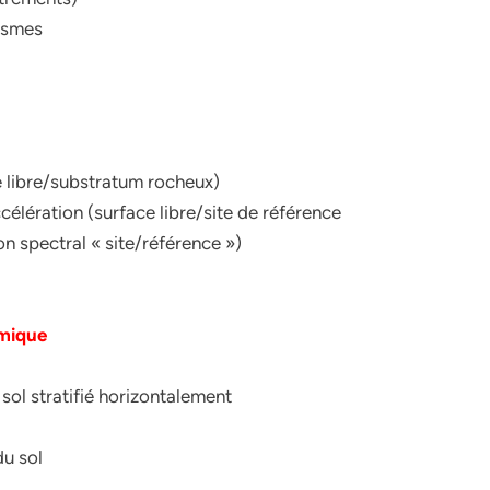
éismes
e libre/substratum rocheux)
célération (surface libre/site de référence
on spectral « site/référence »)
smique
 sol stratifié horizontalement
du sol