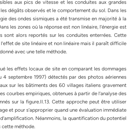
nsibles aux pics de vitesse et les conduites aux grandes
re les dégâts observés et le comportement du sol. Dans les
ergie des ondes sismiques a été transmise en majorité à la
ans les zones où la réponse est non linéaire, l’énergie est
s sont alors reportés sur les conduites enterrées. Cette
ffet de site linéaire et non linéaire mais il paraît difficile
te donné avec une telle méthode.
lué les effets locaux de site en comparant les dommages
u 4 septembre 1997) détectés par des photos aériennes
aux sur les bâtiments des 60 villages italiens gravement
s courbes empiriques, obtenues à partir de l’analyse des
nnés sur la figure.II.13. Cette approche peut être utiliser
onage et pour s’approprier quand une évaluation immédiate
’amplification. Néanmoins, la quantification du potentiel
ec cette méthode.