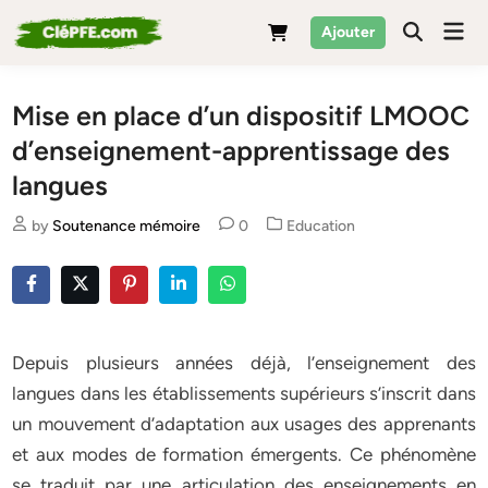
Skip
Mai
Ajouter
to
Men
content
Mise en place d’un dispositif LMOOC
d’enseignement-apprentissage des
langues
Posted
by
Soutenance mémoire
0
Education
in
Depuis plusieurs années déjà, l’enseignement des
langues dans les établissements supérieurs s’inscrit dans
un mouvement d’adaptation aux usages des apprenants
et aux modes de formation émergents. Ce phénomène
se traduit par une articulation des enseignements en