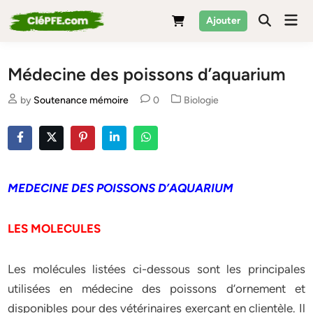
Skip
Mai
Ajouter
to
Men
content
Médecine des poissons d’aquarium
Posted
by
Soutenance mémoire
0
Biologie
in
MEDECINE DES POISSONS D’AQUARIUM
LES MOLECULES
Les molécules listées ci-dessous sont les principales
utilisées en médecine des poissons d’ornement et
disponibles pour des vétérinaires exerçant en clientèle. Il