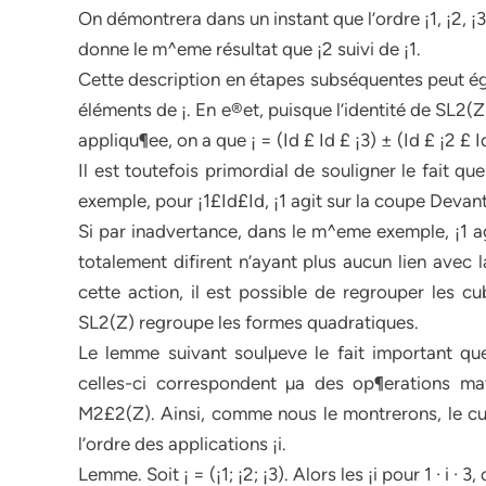
On démontrera dans un instant que l’ordre ¡1, ¡2, ¡3 
donne le m^eme résultat que ¡2 suivi de ¡1.
Cette description en étapes subséquentes peut 
éléments de ¡. En e®et, puisque l’identité de SL2(Z),
appliqu¶ee, on a que ¡ = (Id £ Id £ ¡3) ± (Id £ ¡2 £ Id
Il est toutefois primordial de souligner le fait q
exemple, pour ¡1£Id£Id, ¡1 agit sur la coupe Devan
Si par inadvertance, dans le m^eme exemple, ¡1 agi
totalement difirent n’ayant plus aucun lien avec 
cette action, il est possible de regrouper les 
SL2(Z) regroupe les formes quadratiques.
Le lemme suivant soulµeve le fait important que
celles-ci correspondent µa des op¶erations ma
M2£2(Z). Ainsi, comme nous le montrerons, le cub
l’ordre des applications ¡i.
Lemme. Soit ¡ = (¡1; ¡2; ¡3). Alors les ¡i pour 1 · i ·