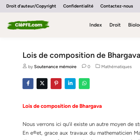
Skip
Droit d’auteur/Copyright
Confidentialité
Contactez-nous
to
content
Index
Droit
Biolo
Lois de composition de Bhargav
Posted
by
Soutenance mémoire
0
Mathématiques
in
Lois de composition de Bhargava
Nous verrons ici qu’il existe un autre moyen de s
En e®et, grace aux travaux du mathematicien Man