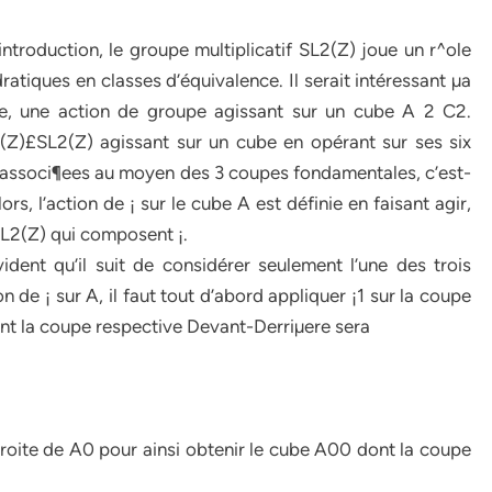
troduction, le groupe multiplicatif SL2(Z) joue un r^ole
tiques en classes d’équivalence. Il serait intéressant µa
ble, une action de groupe agissant sur un cube A 2 C2.
(Z)£SL2(Z) agissant sur un cube en opérant sur ses six
 associ¶ees au moyen des 3 coupes fondamentales, c’est-
s, l’action de ¡ sur le cube A est définie en faisant agir,
SL2(Z) qui composent ¡.
dent qu’il suit de considérer seulement l’une des trois
 de ¡ sur A, il faut tout d’abord appliquer ¡1 sur la coupe
nt la coupe respective Devant-Derriµere sera
Droite de A0 pour ainsi obtenir le cube A00 dont la coupe