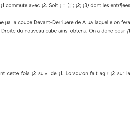
1 commute avec ¡2. Soit ¡ = (¡1; ¡2; ¡3) dont les entr¶ees
ee µa la coupe Devant-Derriµere de A µa laquelle on fera
-Droite du nouveau cube ainsi obtenu. On a donc pour ¡1
t cette fois ¡2 suivi de ¡1. Lorsqu’on fait agir ¡2 sur la