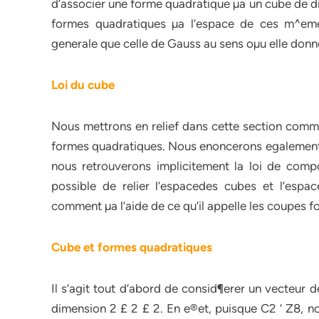
d’associer une forme quadratique µa un cube de di
formes quadratiques µa l’espace de ces m^eme
generale que celle de Gauss au sens oµu elle donn
Loi du cube
Nous mettrons en relief dans cette section comme
formes quadratiques. Nous enoncerons egalement un
nous retrouverons implicitement la loi de comp
possible de relier l’espacedes cubes et l’esp
comment µa l’aide de ce qu’il appelle les coupes 
Cube et formes quadratiques
Il s’agit tout d’abord de consid¶erer un vecteur 
dimension 2 £ 2 £ 2. En e®et, puisque C2 ‘ Z8, n