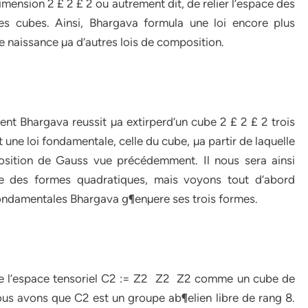
mension 2 £ 2 £ 2 ou autrement dit, de relier l’espace des
s cubes. Ainsi, Bhargava formula une loi encore plus
e naissance µa d’autres lois de composition.
nt Bhargava reussit µa extirperd’un cube 2 £ 2 £ 2 trois
e loi fondamentale, celle du cube, µa partir de laquelle
osition de Gauss vue précédemment. Il nous sera ainsi
ace des formes quadratiques, mais voyons tout d’abord
fondamentales Bhargava g¶enµere ses trois formes.
de l’espace tensoriel C2 := Z2 ­ Z2 ­ Z2 comme un cube de
ous avons que C2 est un groupe ab¶elien libre de rang 8.