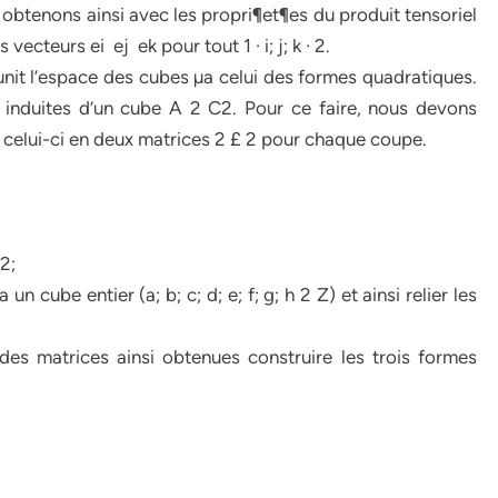
obtenons ainsi avec les propri¶et¶es du produit tensoriel
eurs ei ­ ej ­ ek pour tout 1 · i; j; k · 2.
 unit l’espace des cubes µa celui des formes quadratiques.
e induites d’un cube A 2 C2. Pour ce faire, nous devons
t celui-ci en deux matrices 2 £ 2 pour chaque coupe.
e2;
 cube entier (a; b; c; d; e; f; g; h 2 Z) et ainsi relier les
s matrices ainsi obtenues construire les trois formes