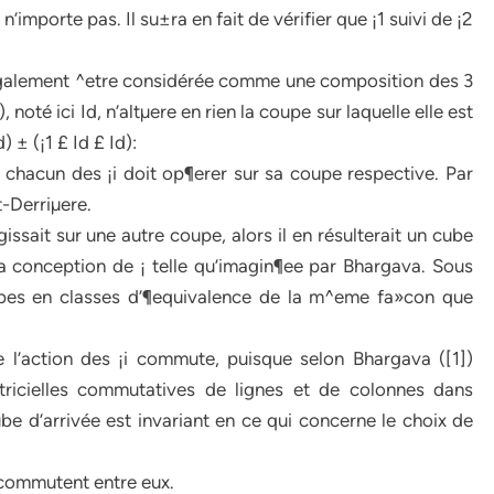
n’importe pas. Il su±ra en fait de vérifier que ¡1 suivi de ¡2
également ^etre considérée comme une composition des 3
 noté ici Id, n’altµere en rien la coupe sur laquelle elle est
) ± (¡1 £ Id £ Id):
ue chacun des ¡i doit op¶erer sur sa coupe respective. Par
t-Derriµere.
ssait sur une autre coupe, alors il en résulterait un cube
la conception de ¡ telle qu’imagin¶ee par Bhargava. Sous
cubes en classes d’¶equivalence de la m^eme fa»con que
 l’action des ¡i commute, puisque selon Bhargava ([1])
tricielles commutatives de lignes et de colonnes dans
e d’arrivée est invariant en ce qui concerne le choix de
 3, commutent entre eux.