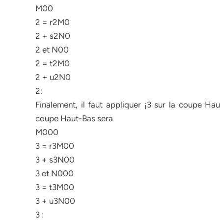
M00
2 = r2M0
2 + s2N0
2 et N00
2 = t2M0
2 + u2N0
2:
Finalement, il faut appliquer ¡3 sur la coupe 
coupe Haut-Bas sera
M000
3 = r3M00
3 + s3N00
3 et N000
3 = t3M00
3 + u3N00
3 :