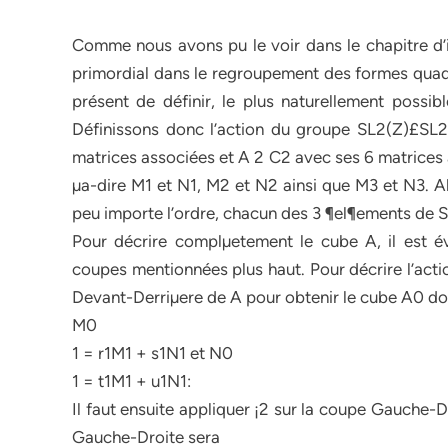
Comme nous avons pu le voir dans le chapitre d’in
primordial dans le regroupement des formes quadra
présent de définir, le plus naturellement possi
Définissons donc l’action du groupe SL2(Z)£SL2
matrices associées et A 2 C2 avec ses 6 matrices
µa-dire M1 et N1, M2 et N2 ainsi que M3 et N3. Alor
peu importe l’ordre, chacun des 3 ¶el¶ements de 
Pour décrire complµetement le cube A, il est évi
coupes mentionnées plus haut. Pour décrire l’action
Devant-Derriµere de A pour obtenir le cube A0 do
M0
1 = r1M1 + s1N1 et N0
1 = t1M1 + u1N1:
Il faut ensuite appliquer ¡2 sur la coupe Gauche-
Gauche-Droite sera