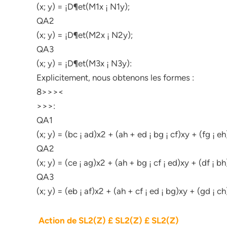
(x; y) = ¡D¶et(M1x ¡ N1y);
QA2
(x; y) = ¡D¶et(M2x ¡ N2y);
QA3
(x; y) = ¡D¶et(M3x ¡ N3y):
Explicitement, nous obtenons les formes :
8>>><
>>>:
QA1
(x; y) = (bc ¡ ad)x2 + (ah + ed ¡ bg ¡ cf)xy + (fg ¡ eh
QA2
(x; y) = (ce ¡ ag)x2 + (ah + bg ¡ cf ¡ ed)xy + (df ¡ bh
QA3
(x; y) = (eb ¡ af)x2 + (ah + cf ¡ ed ¡ bg)xy + (gd ¡ ch
Action de SL2(Z) £ SL2(Z) £ SL2(Z)