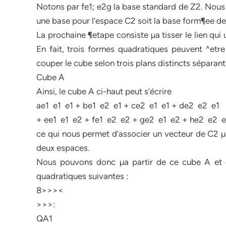
Notons par fe1; e2g la base standard de Z2. Nous 
une base pour l’espace C2 soit la base form¶ee des vect
La prochaine ¶etape consiste µa tisser le lien qui
En fait, trois formes quadratiques peuvent ^etr
couper le cube selon trois plans distincts séparan
Cube A
Ainsi, le cube A ci-haut peut s’écrire
ae1 ­ e1 ­ e1 + be1 ­ e2 ­ e1 + ce2 ­ e1 ­ e1 + de2 ­ e2 ­ e1
+ ee1 ­ e1 ­ e2 + fe1 ­ e2 ­ e2 + ge2 ­ e1 ­ e2 + he2 ­ e2 ­ 
ce qui nous permet d’associer un vecteur de C2 µa un
deux espaces.
Nous pouvons donc µa partir de ce cube A et de
quadratiques suivantes :
8>>><
>>>:
QA1