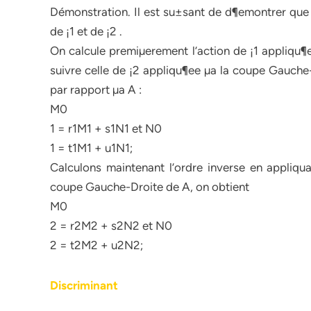
Démonstration. Il est su±sant de d¶emontrer que ¡
de ¡1 et de ¡2 .
On calcule premiµerement l’action de ¡1 appliqu¶
suivre celle de ¡2 appliqu¶ee µa la coupe Gauche
par rapport µa A :
M0
1 = r1M1 + s1N1 et N0
1 = t1M1 + u1N1;
Calculons maintenant l’ordre inverse en appliquan
coupe Gauche-Droite de A, on obtient
M0
2 = r2M2 + s2N2 et N0
2 = t2M2 + u2N2;
Discriminant