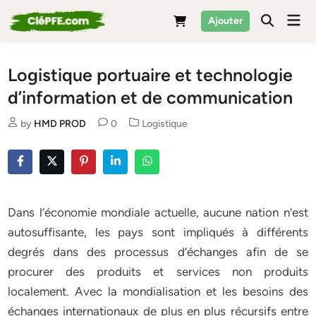
Skip
Mai
Ajouter
to
Men
content
Logistique portuaire et technologie
d’information et de communication
Posted
by
HMD PROD
0
Logistique
in
Dans l’économie mondiale actuelle, aucune nation n’est
autosuffisante, les pays sont impliqués à différents
degrés dans des processus d’échanges afin de se
procurer des produits et services non produits
localement. Avec la mondialisation et les besoins des
échanges internationaux de plus en plus récursifs entre