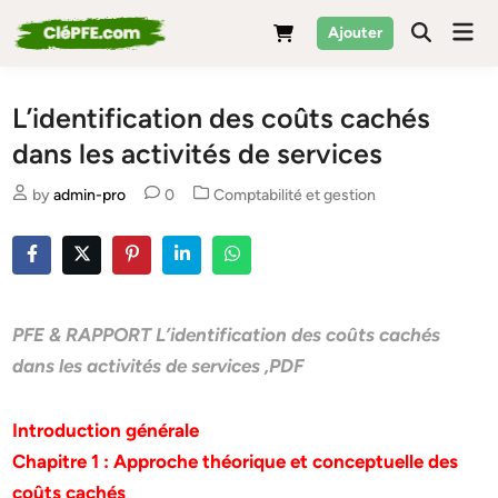
Skip
Mai
Ajouter
to
Men
content
L’identification des coûts cachés
dans les activités de services
Posted
by
admin-pro
0
Comptabilité et gestion
in
PFE & RAPPORT L’identification des coûts cachés
dans les activités de services ,PDF
Introduction générale
Chapitre 1 : Approche théorique et conceptuelle des
coûts cachés