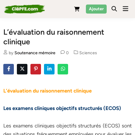
Skip
Mai
Ajouter
to
Men
content
L’évaluation du raisonnement
clinique
Posted
by
Soutenance mémoire
0
Sciences
in
L’évaluation du raisonnement clinique
Les examens cliniques objectifs structurés (ECOS)
Les examens cliniques objectifs structurés (ECOS) sont
des situations fréquemment employées pour évaluer les