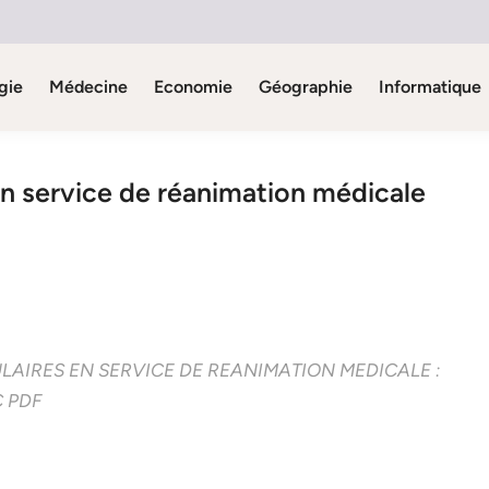
gie
Médecine
Economie
Géographie
Informatique
en service de réanimation médicale
AIRES EN SERVICE DE REANIMATION MEDICALE :
C PDF