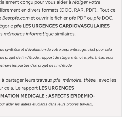
cialement conçu pour
vous aider à
rédiger votre
librement en divers formats (DOC, RAR, PDF).. Tout ce
de
Bestpfe.com
et ouvrir le fichier
pfe
PDF ou
pfe
DOC.
égorie
pfe LES URGENCES CARDIOVASCULAIRES
es
mémoires informatique
similaires.
de synthèse et d’évaluation de votre apprentissage, c’est pour cela
e projet de fin d’étude, rapport de stage, mémoire, pfe, thèse, pour
ruire les parties d’un projet de fin d’étude
.
s à partager leurs travaux
pfe
,
mémoire,
thèse
..
avec les
ur cela. Le rapport
LES URGENCES
MATION MEDICALE : ASPECTS EPIDEMIO-
.
our aider les autres étudiants dans leurs propres travaux