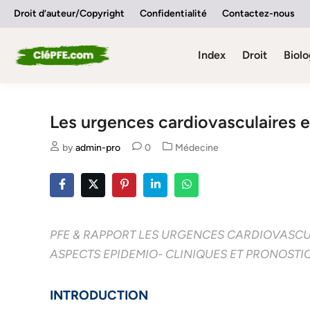
Skip
Droit d’auteur/Copyright
Confidentialité
Contactez-nous
to
content
Index
Droit
Biolo
Les urgences cardiovasculaires 
Posted
by
admin-pro
0
Médecine
in
PFE & RAPPORT LES URGENCES CARDIOVASCUL
ASPECTS EPIDEMIO- CLINIQUES ET PRONOSTI
INTRODUCTION