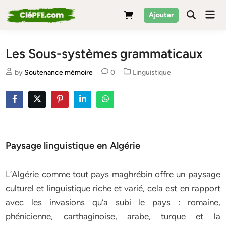
Skip
Mai
Ajouter
to
Men
content
Les Sous-systèmes grammaticaux
Posted
by
Soutenance mémoire
0
Linguistique
in
Paysage linguistique en Algérie
L’Algérie comme tout pays maghrébin offre un paysage
culturel et linguistique riche et varié, cela est en rapport
avec les invasions qu’a subi le pays : romaine,
phénicienne, carthaginoise, arabe, turque et la