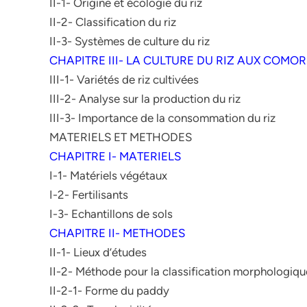
II-1- Origine et écologie du riz
II-2- Classification du riz
II-3- Systèmes de culture du riz
CHAPITRE III- LA CULTURE DU RIZ AUX COMO
III-1- Variétés de riz cultivées
III-2- Analyse sur la production du riz
III-3- Importance de la consommation du riz
MATERIELS ET METHODES
CHAPITRE I- MATERIELS
I-1- Matériels végétaux
I-2- Fertilisants
I-3- Echantillons de sols
CHAPITRE II- METHODES
II-1- Lieux d’études
II-2- Méthode pour la classification morphologiqu
II-2-1- Forme du paddy