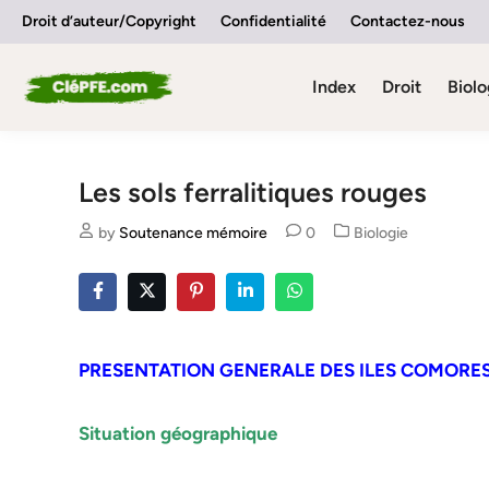
Skip
Droit d’auteur/Copyright
Confidentialité
Contactez-nous
to
content
Index
Droit
Biolo
Les sols ferralitiques rouges
Posted
by
Soutenance mémoire
0
Biologie
in
PRESENTATION GENERALE DES ILES COMORE
Situation géographique