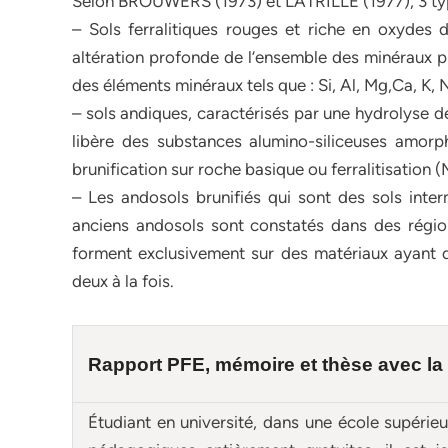
Selon BROUWERS (1973) et LATRILLE (1977), 3 typ
– Sols ferralitiques rouges et riche en oxydes d
altération profonde de l’ensemble des minéraux pri
des éléments minéraux tels que : Si, Al, Mg,Ca, K, Na
– sols andiques, caractérisés par une hydrolyse d
libère des substances alumino-siliceuses amorp
brunification sur roche basique ou ferralitisati
– Les andosols brunifiés qui sont des sols inter
anciens andosols sont constatés dans des région
forment exclusivement sur des matériaux ayant d
deux à la fois.
Rapport PFE, mémoire et
thèse
avec la
Étudiant en université, dans une école supérie