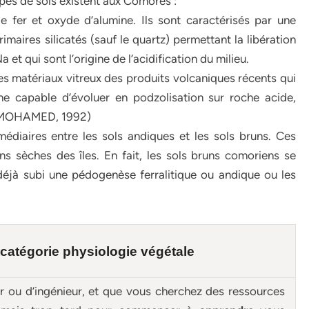
es de sols existent aux Comores :
e fer et oxyde d’alumine. Ils sont caractérisés par une
maires silicatés (sauf le quartz) permettant la libération
 et qui sont l’origine de l’acidification du milieu.
es matériaux vitreux des produits volcaniques récents qui
he capable d’évoluer en podzolisation sur roche acide,
on (MOHAMED, 1992)
médiaires entre les sols andiques et les sols bruns. Ces
s sèches des îles. En fait, les sols bruns comoriens se
éjà subi une pédogenèse ferralitique ou andique ou les
 catégorie physiologie végétale
ur ou d’ingénieur, et que vous cherchez des ressources