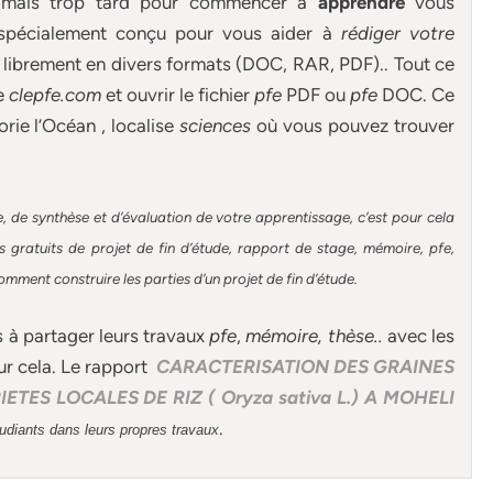
 jamais trop tard pour commencer à
apprendre
vous
spécialement conçu pour
vous aider à
rédiger votre
librement en divers formats (DOC, RAR, PDF).. Tout ce
de
clepfe.com
et ouvrir le fichier
pfe
PDF ou
pfe
DOC. Ce
rie l’Océan , localise
sciences
où vous pouvez trouver
, de synthèse et d’évaluation de votre apprentissage, c’est pour cela
gratuits de projet de fin d’étude, rapport de stage, mémoire, pfe,
omment construire les parties d’un projet de fin d’étude
.
s à partager leurs travaux
pfe
,
mémoire,
thèse
..
avec les
ur cela. Le rapport
CARACTERISATION DES GRAINES
TES LOCALES DE RIZ ( Oryza sativa L.) A MOHELI
.
tudiants dans leurs propres travaux