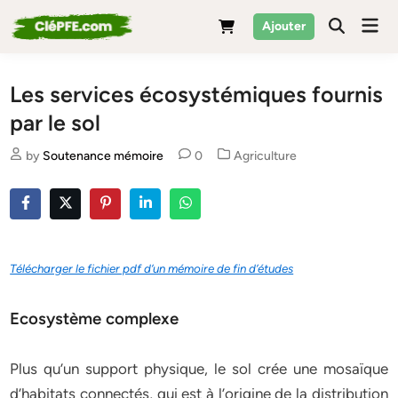
Skip
Mai
Ajouter
to
Men
content
Les services écosystémiques fournis
par le sol
Posted
by
Soutenance mémoire
0
Agriculture
in
Télécharger le fichier pdf d’un mémoire de fin d’études
Ecosystème complexe
Plus qu’un support physique, le sol crée une mosaïque
d’habitats connectés, qui est à l’origine de la distribution